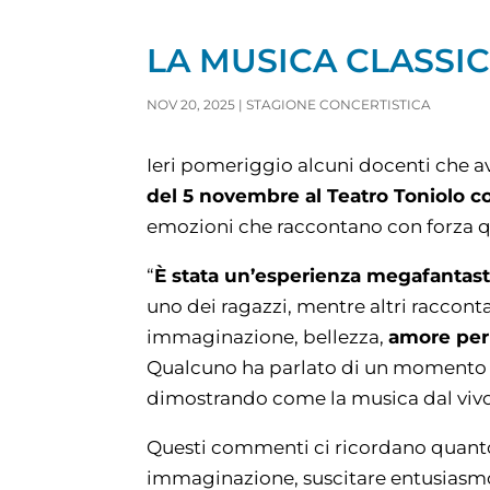
LA MUSICA CLASSI
NOV 20, 2025
|
STAGIONE CONCERTISTICA
Ieri pomeriggio alcuni docenti che a
del 5 novembre al Teatro Toniolo c
emozioni che raccontano con forza qu
“
È stata un’esperienza megafantast
uno dei ragazzi, mentre altri racconta
immaginazione, bellezza,
amore per
Qualcuno ha parlato di un momento “st
dimostrando come la musica dal vivo 
Questi commenti ci ricordano quanto 
immaginazione, suscitare entusiasmo