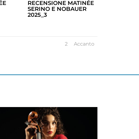
ÉE
RECENSIONE MATINÉE
SERINO E NOBAUER
2025_3
1
2
Accanto