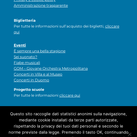
Amministrazione trasparente
Biglietteria
Per tutte le informazioni sull’acquisto dei biglietti,
cliccare
qui
Eventi
È sempre una bella stagione
Sei suonato?
Fiabe musicali
GOM – Giovane Orchestra Metropolitana
Concerti in Villa e al Museo
Concerti in Duomo
Progetto scuole
Per tutte le informazioni
cliccare qui
Questo sito raccoglie dati statistici anonimi sulla navigazione,
mediante cookie installati da terze parti autorizzate,
rispettando la privacy dei tuoi dati personali e secondo le
norme previste dalla legge. Premendo il tasto OK, continuando
© 2025-26 – design
dnaitalia.com