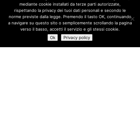
mediante cookie installati da terze parti autorizzate,
rispettando la privacy dei tuoi dati personali e secondo le
norme previste dalla legge. Premendo il tasto OK, continuando
a navigare su questo sito o semplicemente scrollando la pagina
verso il basso, accetti il servizio e gli stessi cookie.
Ok
Privacy policy
19
:
30
04/10
-
20
:
30