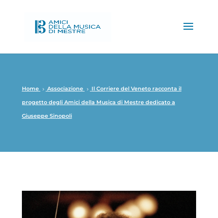
Home
Associazione
Il Corriere del Veneto racconta il
5
5
progetto degli Amici della Musica di Mestre dedicato a
Giuseppe Sinopoli