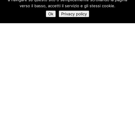
verso il basso, accetti il servizio e gli stessi cookie.
Ok
Privacy policy
19
:
30
04/10
-
20
:
30