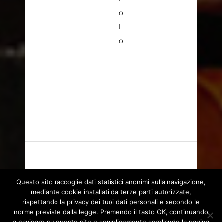
o
l
o
Questo sito raccoglie dati statistici anonimi sulla navigazione,
mediante cookie installati da terze parti autorizzate,
rispettando la privacy dei tuoi dati personali e secondo le
norme previste dalla legge. Premendo il tasto OK, continuando
a navigare su questo sito o semplicemente scrollando la pagina